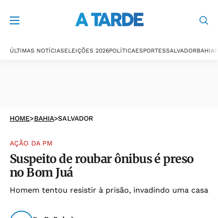
ÚLTIMAS NOTÍCIAS
ELEIÇÕES 2026
POLÍTICA
ESPORTES
SALVADOR
BAHIA
P
HOME
>
BAHIA
>
SALVADOR
AÇÃO DA PM
Suspeito de roubar ônibus é preso
no Bom Juá
Homem tentou resistir à prisão, invadindo uma casa