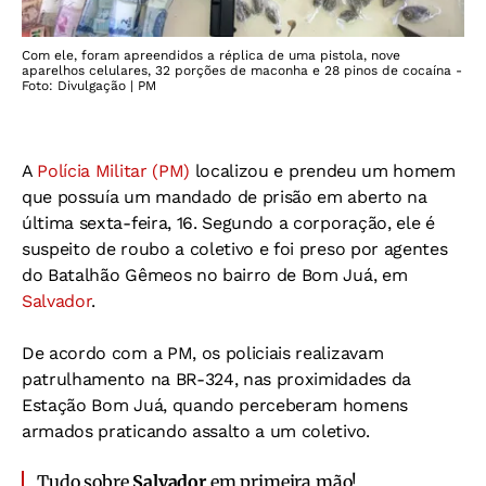
Com ele, foram apreendidos a réplica de uma pistola, nove
aparelhos celulares, 32 porções de maconha e 28 pinos de cocaína -
Foto: Divulgação | PM
A
Polícia Militar (PM)
localizou e prendeu um homem
que possuía um mandado de prisão em aberto na
última sexta-feira, 16. Segundo a corporação, ele é
suspeito de roubo a coletivo e foi preso por agentes
do Batalhão Gêmeos no bairro de Bom Juá, em
Salvador
.
De acordo com a PM, os policiais realizavam
patrulhamento na BR-324, nas proximidades da
Estação Bom Juá, quando perceberam homens
armados praticando assalto a um coletivo.
Tudo sobre
Salvador
em primeira mão!