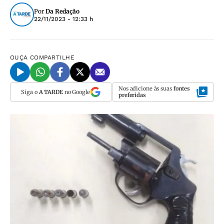
Por
Da Redação
22/11/2023 - 12:33 h
OUÇA
COMPARTILHE
Nos adicione às suas
fontes
Siga o
A TARDE
no Google
preferidas