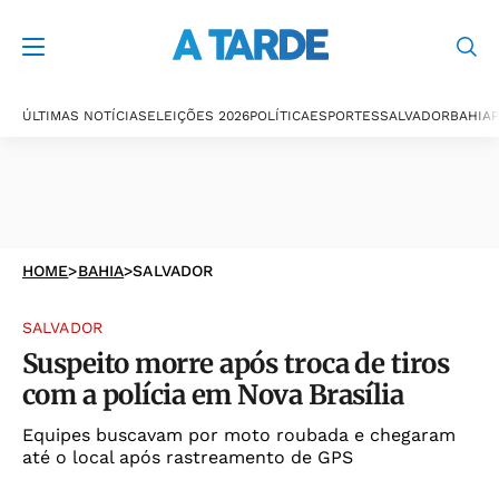
ÚLTIMAS NOTÍCIAS
ELEIÇÕES 2026
POLÍTICA
ESPORTES
SALVADOR
BAHIA
P
HOME
>
BAHIA
>
SALVADOR
SALVADOR
Suspeito morre após troca de tiros
com a polícia em Nova Brasília
Equipes buscavam por moto roubada e chegaram
até o local após rastreamento de GPS