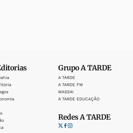
Editorias
Grupo
A TARDE
Bahia
A TARDE
itória
A TARDE FM
egos
MASSA!
ronomia
A TARDE EDUCAÇÃO
o
o
Redes
A TARDE
ão
ca