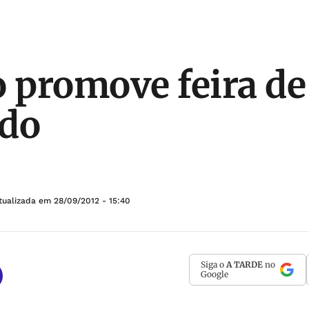
o promove feira de
ado
tualizada em
28/09/2012 - 15:40
Siga o
A TARDE
no
Google