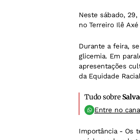
Neste sábado, 29, 
no Terreiro Ilê Ax
Durante a feira, se
glicemia. Em paral
apresentações cul
da Equidade Racial
Tudo sobre
Salv
Entre no can
Importância -
Os t