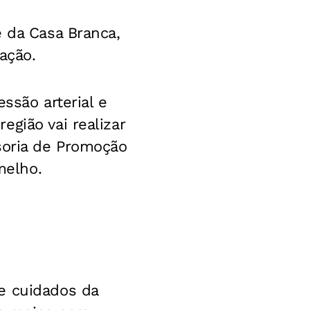
e da Casa Branca,
ação.
essão arterial e
gião vai realizar
soria de Promoção
melho.
e cuidados da