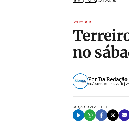
HOME
>
BAHIA
>
SALVADOR
SALVADOR
Terreir
no sáb
Por
Da Redação
28/09/2012 - 15:27 h
| A
OUÇA
COMPARTILHE