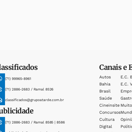
lassificados
Canais e 
Autos
E.c. 
(71) 99965-8961
Bahia
E.c. V
(71) 2886-2683 / Ramal 8526
Brasil
Empr
Saúde
Gast
classificados@grupoatarde.com.br
Cineinsite
Muit
ublicidade
Concursos
Mund
Cultura
Opini
(71) 2886-2683 / Ramal 8585 | 8586
Digital
Políti