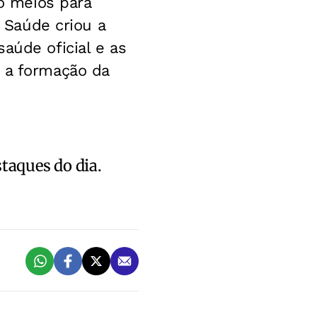
ão meios para
e Saúde criou a
aúde oficial e as
m a formação da
staques do dia.