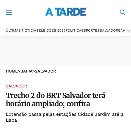
ÚLTIMAS NOTÍCIAS
ELEIÇÕES 2026
POLÍTICA
ESPORTES
SALVADOR
BAHIA
P
HOME
>
BAHIA
>
SALVADOR
SALVADOR
Trecho 2 do BRT Salvador terá
horário ampliado; confira
Extensão passa pelas estações Cidade Jardim até a
Lapa