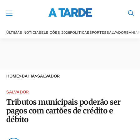
ÚLTIMAS NOTÍCIAS
ELEIÇÕES 2026
POLÍTICA
ESPORTES
SALVADOR
BAHIA
P
HOME
>
BAHIA
>
SALVADOR
SALVADOR
Tributos municipais poderão ser
pagos com cartões de crédito e
débito