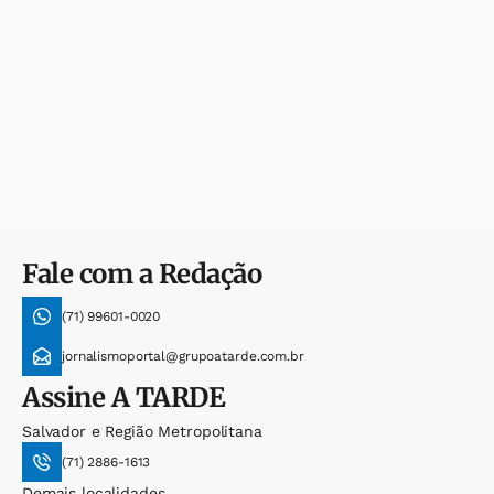
Fale com a Redação
(71) 99601-0020
jornalismoportal@grupoatarde.com.br
Assine
A TARDE
Salvador e Região Metropolitana
(71) 2886-1613
Demais localidades