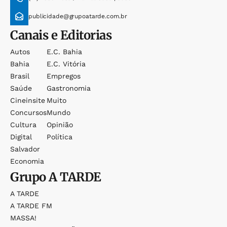
publicidade@grupoatarde.com.br
Canais e Editorias
Autos
E.c. Bahia
Bahia
E.c. Vitória
Brasil
Empregos
Saúde
Gastronomia
Cineinsite
Muito
Concursos
Mundo
Cultura
Opinião
Digital
Política
Salvador
Economia
Grupo
A TARDE
A TARDE
A TARDE FM
MASSA!