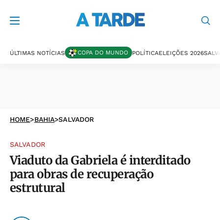
COPA DO MUNDO
ÚLTIMAS NOTÍCIAS
POLÍTICA
ELEIÇÕES 2026
SALV
HOME
>
BAHIA
>
SALVADOR
SALVADOR
Viaduto da Gabriela é interditado
para obras de recuperação
estrutural