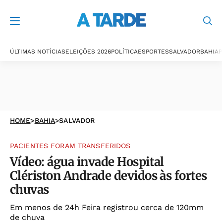
ÚLTIMAS NOTÍCIAS
ELEIÇÕES 2026
POLÍTICA
ESPORTES
SALVADOR
BAHIA
P
HOME
>
BAHIA
>
SALVADOR
PACIENTES FORAM TRANSFERIDOS
Vídeo: água invade Hospital
Clériston Andrade devidos às fortes
chuvas
Em menos de 24h Feira registrou cerca de 120mm
de chuva