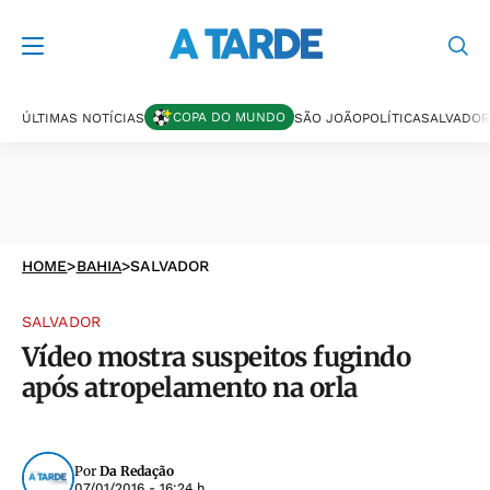
COPA DO MUNDO
ÚLTIMAS NOTÍCIAS
SÃO JOÃO
POLÍTICA
SALVADOR
HOME
>
BAHIA
>
SALVADOR
SALVADOR
Vídeo mostra suspeitos fugindo
após atropelamento na orla
Por
Da Redação
07/01/2016 - 16:24 h