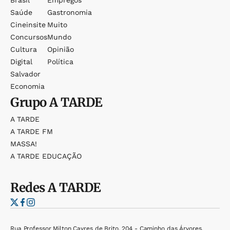
Brasil
Empregos
Saúde
Gastronomia
Cineinsite
Muito
Concursos
Mundo
Cultura
Opinião
Digital
Política
Salvador
Economia
Grupo
A TARDE
A TARDE
A TARDE FM
MASSA!
A TARDE EDUCAÇÃO
Redes
A TARDE
Rua Professor Milton Cayres de Brito, 204 - Caminho das Árvores,