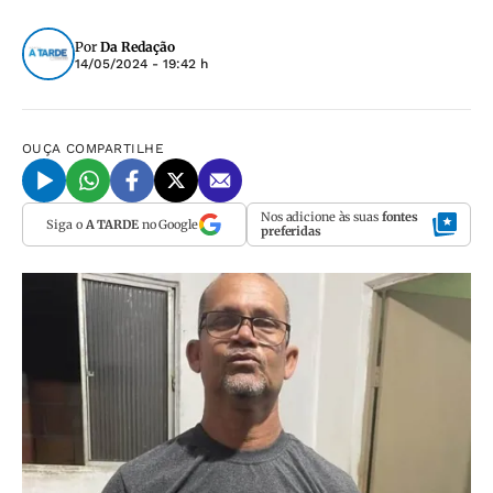
Por
Da Redação
14/05/2024 - 19:42 h
OUÇA
COMPARTILHE
Nos adicione às suas
fontes
Siga o
A TARDE
no Google
preferidas