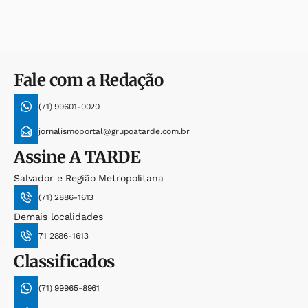
Fale com a Redação
(71) 99601-0020
jornalismoportal@grupoatarde.com.br
Assine
A TARDE
Salvador e Região Metropolitana
(71) 2886-1613
Demais localidades
71 2886-1613
Classificados
(71) 99965-8961