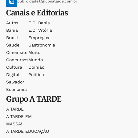
publicidade@grupoatarde.com.br
Canais e Editorias
Autos
E.c. Bahia
Bahia
E.c. Vitória
Brasil
Empregos
Saúde
Gastronomia
Cineinsite
Muito
Concursos
Mundo
Cultura
Opinião
Digital
Política
Salvador
Economia
Grupo
A TARDE
A TARDE
A TARDE FM
MASSA!
A TARDE EDUCAÇÃO