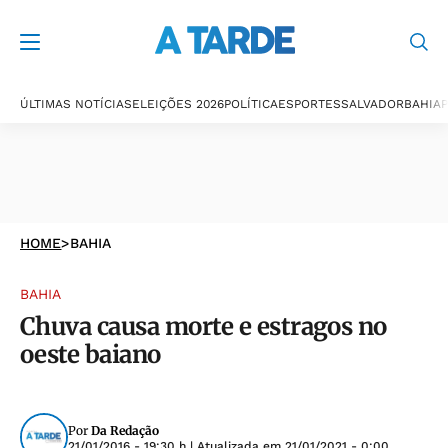
ÚLTIMAS NOTÍCIAS
ELEIÇÕES 2026
POLÍTICA
ESPORTES
SALVADOR
BAHIA
P
HOME
>
BAHIA
BAHIA
Chuva causa morte e estragos no
oeste baiano
Por
Da Redação
21/01/2016 - 19:30 h
| Atualizada em
21/01/2021 - 0:00