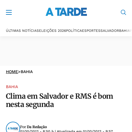
ÚLTIMAS NOTÍCIAS
ELEIÇÕES 2026
POLÍTICA
ESPORTES
SALVADOR
BAHIA
P
HOME
>
BAHIA
BAHIA
Clima em Salvador e RMS é bom
nesta segunda
Por
Da Redação
01/10/2012 - 8:50 h
| Atualizada em
01/10/2012 - 9:57