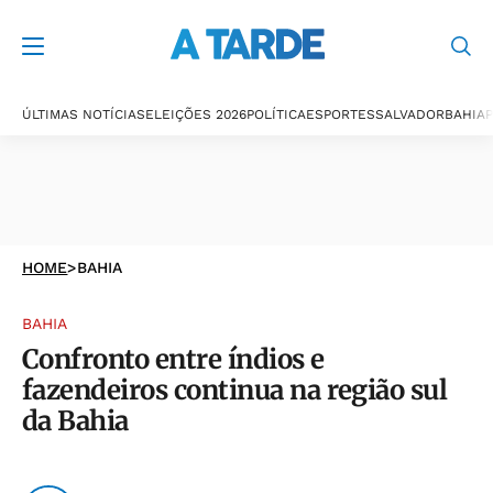
ÚLTIMAS NOTÍCIAS
ELEIÇÕES 2026
POLÍTICA
ESPORTES
SALVADOR
BAHIA
P
HOME
>
BAHIA
BAHIA
Confronto entre índios e
fazendeiros continua na região sul
da Bahia