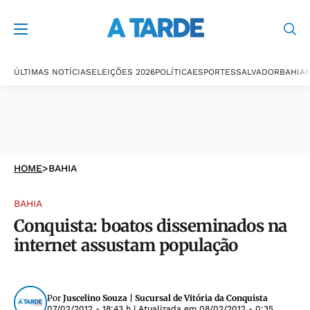
ÚLTIMAS NOTÍCIAS
ELEIÇÕES 2026
POLÍTICA
ESPORTES
SALVADOR
BAHIA
P
HOME
>
BAHIA
BAHIA
Conquista: boatos disseminados na
internet assustam população
Por
Juscelino Souza | Sucursal de Vitória da Conquista
07/02/2012 - 18:43 h
| Atualizada em
08/02/2012 - 0:35