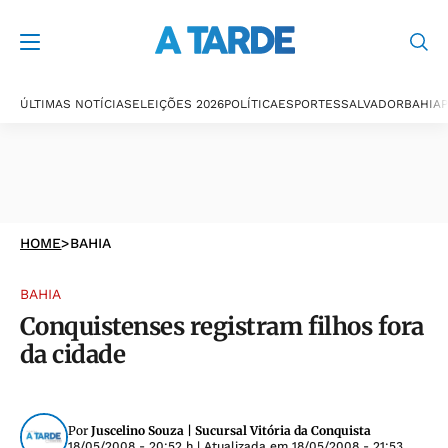
ÚLTIMAS NOTÍCIAS
ELEIÇÕES 2026
POLÍTICA
ESPORTES
SALVADOR
BAHIA
P
HOME
>
BAHIA
BAHIA
Conquistenses registram filhos fora
da cidade
Por
Juscelino Souza | Sucursal Vitória da Conquista
18/05/2008 - 20:52 h
| Atualizada em
18/05/2008 - 21:53