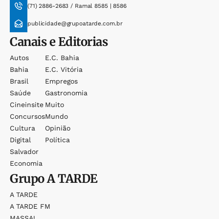
(71) 2886-2683 / Ramal 8585 | 8586
publicidade@grupoatarde.com.br
Canais e Editorias
Autos
E.c. Bahia
Bahia
E.c. Vitória
Brasil
Empregos
Saúde
Gastronomia
Cineinsite
Muito
Concursos
Mundo
Cultura
Opinião
Digital
Política
Salvador
Economia
Grupo
A TARDE
A TARDE
A TARDE FM
MASSA!