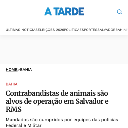
ÚLTIMAS NOTÍCIAS
ELEIÇÕES 2026
POLÍTICA
ESPORTES
SALVADOR
BAHIA
P
HOME
>
BAHIA
BAHIA
Contrabandistas de animais são
alvos de operação em Salvador e
RMS
Mandados são cumpridos por equipes das polícias
Federal e Militar