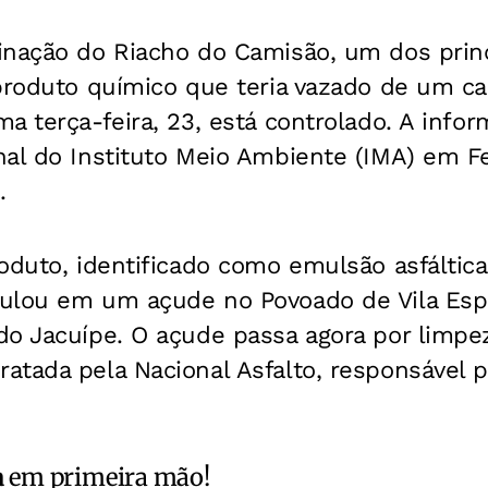
inação do Riacho do Camisão, um dos princ
 produto químico que teria vazado de um 
a terça-feira, 23, está controlado. A info
al do Instituto Meio Ambiente (IMA) em Fe
.
oduto, identificado como emulsão asfáltica
ulou em um açude no Povoado de Vila Espe
o Jacuípe. O açude passa agora por limpez
tada pela Nacional Asfalto, responsável p
a
em primeira mão!