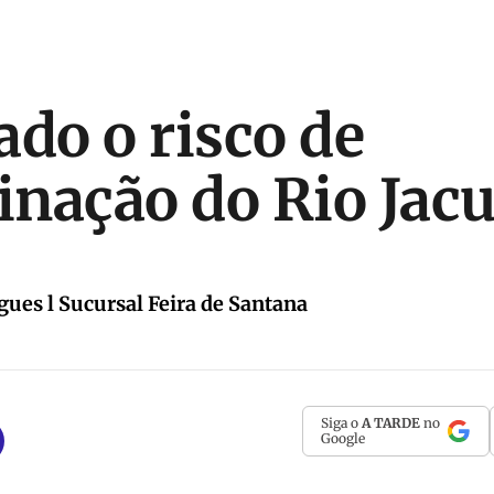
ado o risco de
nação do Rio Jacu
gues l Sucursal Feira de Santana
Siga o
A TARDE
no
Google