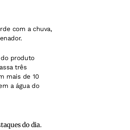
orde com a chuva,
denador.
 do produto
assa três
m mais de 10
rem a água do
staques do dia.