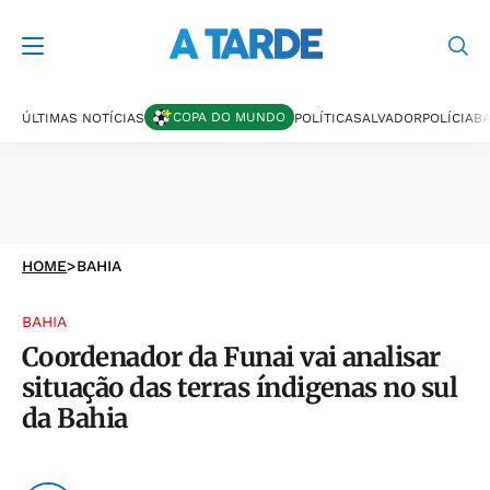
COPA DO MUNDO
ÚLTIMAS NOTÍCIAS
POLÍTICA
SALVADOR
POLÍCIA
BA
HOME
>
BAHIA
BAHIA
Coordenador da Funai vai analisar
situação das terras índigenas no sul
da Bahia