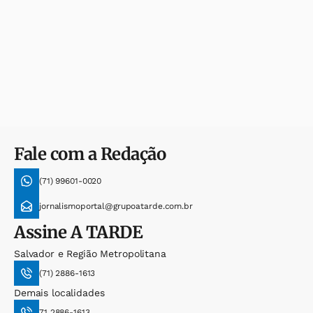
Fale com a Redação
(71) 99601-0020
jornalismoportal@grupoatarde.com.br
Assine
A TARDE
Salvador e Região Metropolitana
(71) 2886-1613
Demais localidades
71 2886-1613