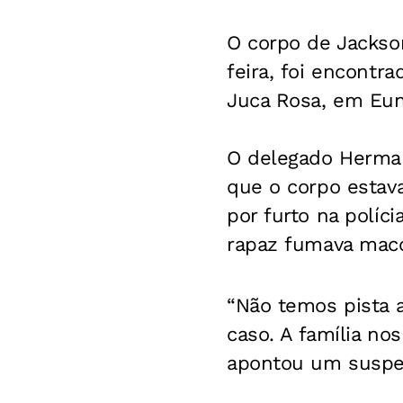
O corpo de Jackso
feira, foi encontr
Juca Rosa, em Euná
O delegado Herman
que o corpo estava
por furto na políc
rapaz fumava mac
“Não temos pista 
caso. A família n
apontou um suspei