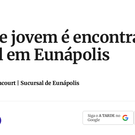
e jovem é encont
l em Eunápolis
ncourt | Sucursal de Eunápolis
Siga o
A TARDE
no
Google