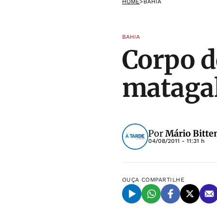
HOME
>
BAHIA
BAHIA
Corpo d
mataga
Por
Mário Bitte
04/08/2011 - 11:31 h
OUÇA
COMPARTILHE