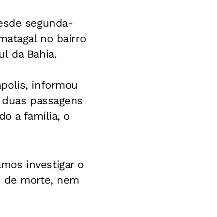
desde segunda-
matagal no bairro
l da Bahia.
polis, informou
a duas passagens
o a família, o
mos investigar o
o de morte, nem