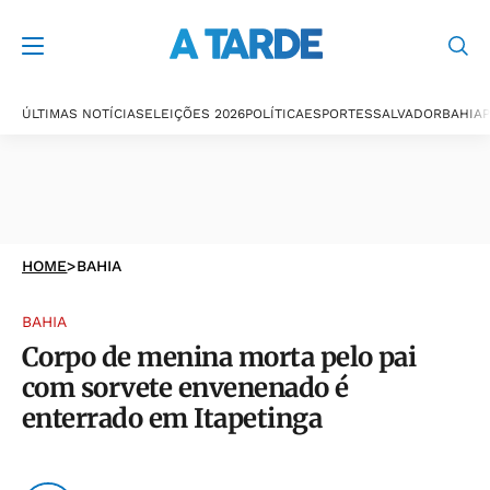
ÚLTIMAS NOTÍCIAS
ELEIÇÕES 2026
POLÍTICA
ESPORTES
SALVADOR
BAHIA
P
HOME
>
BAHIA
BAHIA
Corpo de menina morta pelo pai
com sorvete envenenado é
enterrado em Itapetinga