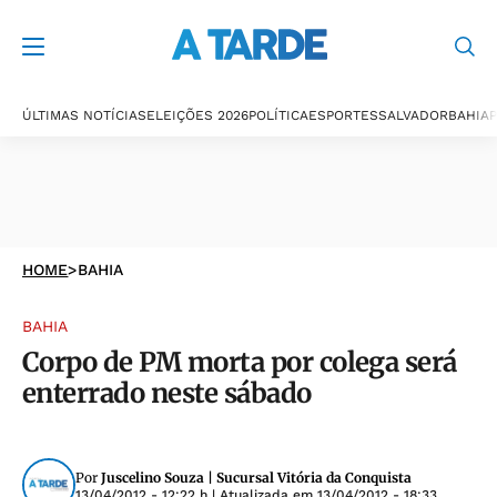
ÚLTIMAS NOTÍCIAS
ELEIÇÕES 2026
POLÍTICA
ESPORTES
SALVADOR
BAHIA
P
HOME
>
BAHIA
BAHIA
Corpo de PM morta por colega será
enterrado neste sábado
Por
Juscelino Souza | Sucursal Vitória da Conquista
13/04/2012 - 12:22 h
| Atualizada em
13/04/2012 - 18:33