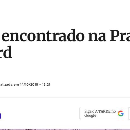
 encontrado na Pr
rd
ualizada em
14/10/2019 - 13:21
Siga o
A TARDE
no
Google