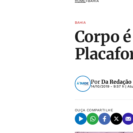
HOME
>
BAHIA
BAHIA
Corpo é
Placafo
Por
Da Redação
14/10/2019 - 9:57 h
| At
OUÇA
COMPARTILHE