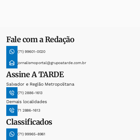
Fale com a Redação
(71) 99601-0020
jornalismoportal@grupoatarde.com.br
Assine
A TARDE
Salvador e Região Metropolitana
(71) 2886-1613
Demais localidades
71 2886-1613
Classificados
(71) 99965-8961