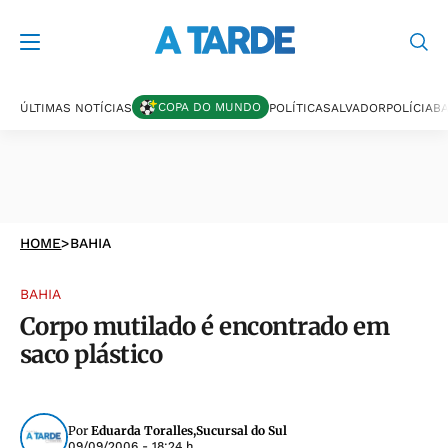
COPA DO MUNDO
ÚLTIMAS NOTÍCIAS
POLÍTICA
SALVADOR
POLÍCIA
BA
HOME
>
BAHIA
BAHIA
Corpo mutilado é encontrado em
saco plástico
Por
Eduarda Toralles,Sucursal do Sul
09/09/2006 - 18:24 h