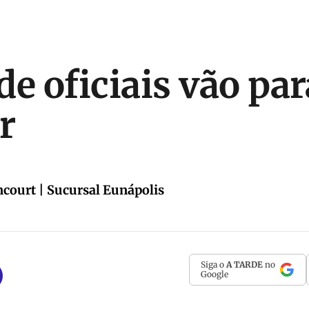
de oficiais vão par
r
ncourt | Sucursal Eunápolis
Siga o
A TARDE
no
Google