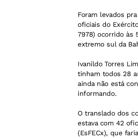
Foram levados pra 
oficiais do Exérci
7978) ocorrido às 
extremo sul da Bah
Ivanildo Torres Li
tinham todos 28 a
ainda não está con
informando.
O translado dos co
estava com 42 ofi
(EsFECx), que far