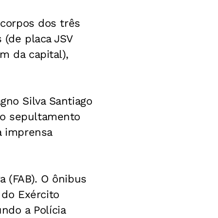
 corpos dos três
s (de placa JSV
m da capital),
gno Silva Santiago
do sepultamento
 à imprensa
a (FAB). O ônibus
do Exército
ndo a Polícia