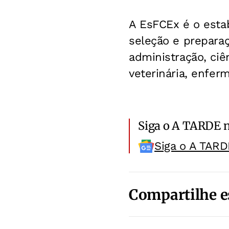
A EsFCEx é o estab
seleção e prepara
administração, ciê
veterinária, enfer
Siga o A TARDE 
Siga o A TARD
Compartilhe e