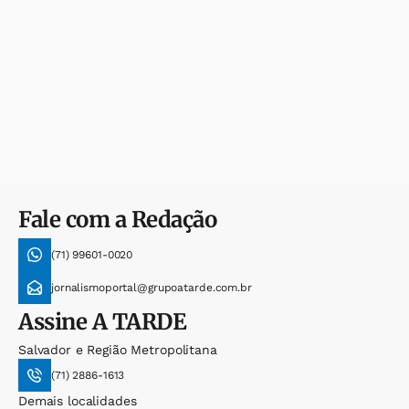
Fale com a Redação
(71) 99601-0020
jornalismoportal@grupoatarde.com.br
Assine
A TARDE
Salvador e Região Metropolitana
(71) 2886-1613
Demais localidades