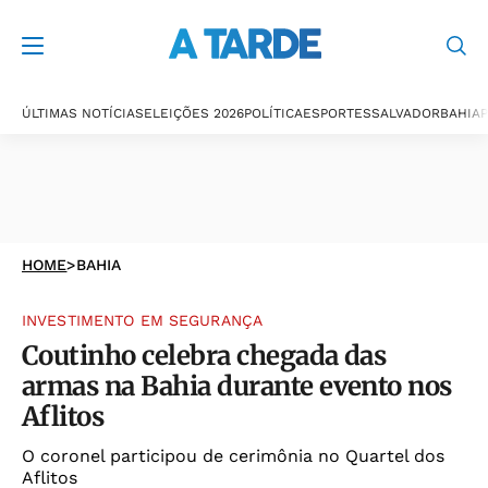
ÚLTIMAS NOTÍCIAS
ELEIÇÕES 2026
POLÍTICA
ESPORTES
SALVADOR
BAHIA
P
HOME
>
BAHIA
INVESTIMENTO EM SEGURANÇA
Coutinho celebra chegada das
armas na Bahia durante evento nos
Aflitos
O coronel participou de cerimônia no Quartel dos
Aflitos