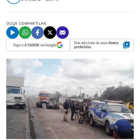
OUÇA
COMPARTILHE
Nos adicione às suas
fontes
Siga o
A TARDE
no Google
preferidas