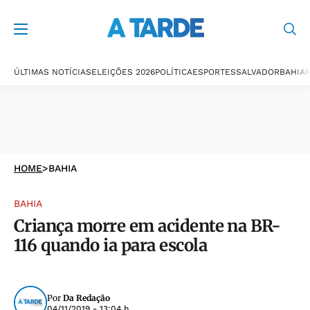
ÚLTIMAS NOTÍCIAS
ELEIÇÕES 2026
POLÍTICA
ESPORTES
SALVADOR
BAHIA
P
HOME
>
BAHIA
BAHIA
Criança morre em acidente na BR-
116 quando ia para escola
Por
Da Redação
04/11/2019 - 13:04 h