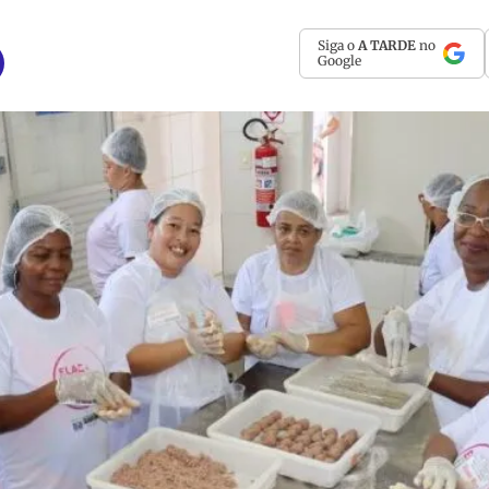
Siga o
A TARDE
no
Google