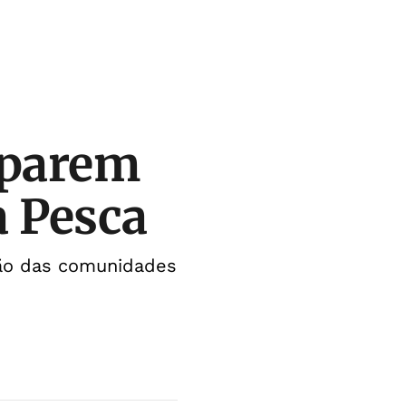
iparem
a Pesca
ção das comunidades