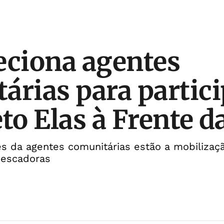
eciona agentes
árias para partic
to Elas à Frente d
ões da agentes comunitárias estão a mobiliza
pescadoras