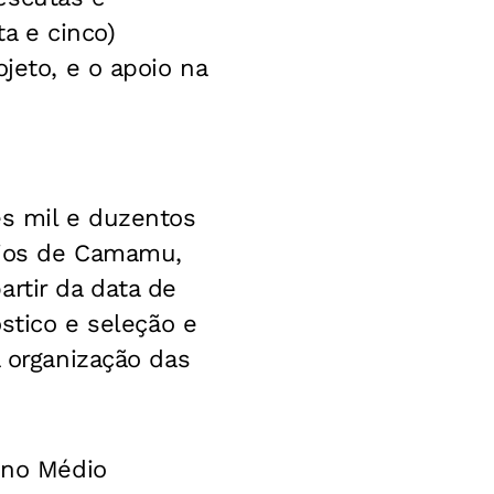
ta e cinco)
jeto, e o apoio na
ês mil e duzentos
pios de Camamu,
rtir da data de
óstico e seleção e
a organização das
sino Médio