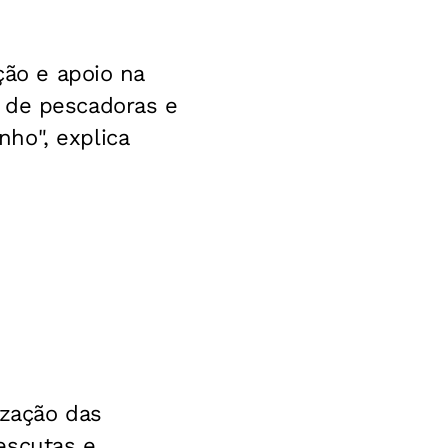
ção e apoio na
 de pescadoras e
ho", explica
ização das
escutas e