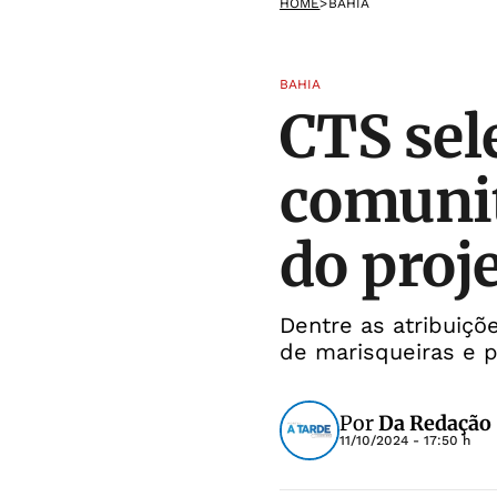
HOME
>
BAHIA
BAHIA
CTS sel
comunit
do proje
Dentre as atribuiç
de marisqueiras e 
Por
Da Redação
11/10/2024 - 17:50 h