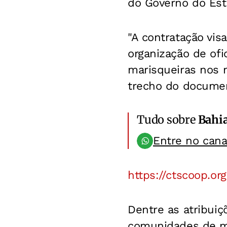
do Governo do Est
"A contratação vis
organização de of
marisqueiras nos 
trecho do document
Tudo sobre
Bahi
Entre no can
https://ctscoop.or
Dentre as atribuiç
comunidades de ma