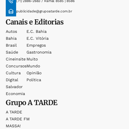
(71) 2886-2683 / Ramal 8585 | 8586
publicidade@grupoatarde.com.br
Canais e Editorias
Autos
E.c. Bahia
Bahia
E.c. Vitória
Brasil
Empregos
Saúde
Gastronomia
Cineinsite
Muito
Concursos
Mundo
Cultura
Opinião
Digital
Política
Salvador
Economia
Grupo
A TARDE
A TARDE
A TARDE FM
MASSA!