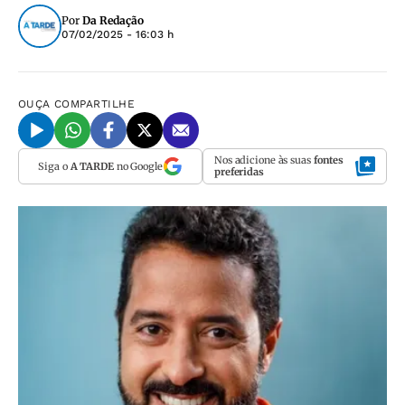
Por
Da Redação
07/02/2025 - 16:03 h
OUÇA
COMPARTILHE
Nos adicione às suas
fontes
Siga o
A TARDE
no Google
preferidas