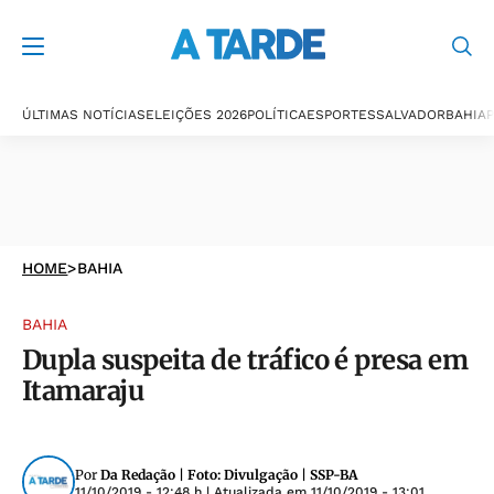
ÚLTIMAS NOTÍCIAS
ELEIÇÕES 2026
POLÍTICA
ESPORTES
SALVADOR
BAHIA
P
HOME
>
BAHIA
BAHIA
Dupla suspeita de tráfico é presa em
Itamaraju
Por
Da Redação | Foto: Divulgação | SSP-BA
11/10/2019 - 12:48 h
| Atualizada em
11/10/2019 - 13:01