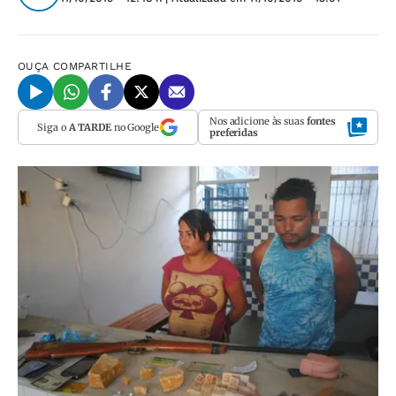
OUÇA
COMPARTILHE
Nos adicione às suas
fontes
Siga o
A TARDE
no Google
preferidas