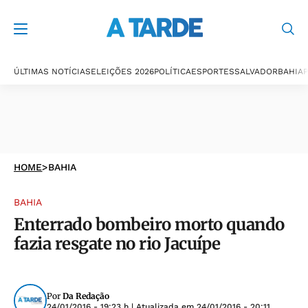
ÚLTIMAS NOTÍCIAS
ELEIÇÕES 2026
POLÍTICA
ESPORTES
SALVADOR
BAHIA
P
HOME
>
BAHIA
BAHIA
Enterrado bombeiro morto quando
fazia resgate no rio Jacuípe
Por
Da Redação
24/01/2016 - 19:23 h
| Atualizada em
24/01/2016 - 20:11