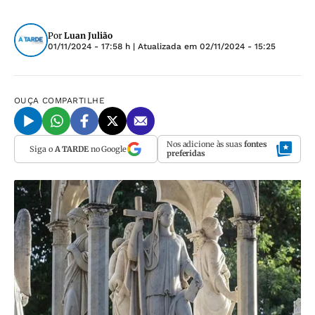
Por
Luan Julião
01/11/2024 - 17:58 h
| Atualizada em
02/11/2024 - 15:25
OUÇA
COMPARTILHE
Nos adicione às suas
fontes
Siga o
A TARDE
no Google
preferidas