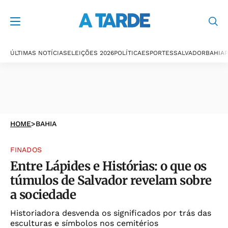
ÚLTIMAS NOTÍCIAS
ELEIÇÕES 2026
POLÍTICA
ESPORTES
SALVADOR
BAHIA
P
HOME
>
BAHIA
FINADOS
Entre Lápides e Histórias: o que os
túmulos de Salvador revelam sobre
a sociedade
Historiadora desvenda os significados por trás das
esculturas e símbolos nos cemitérios