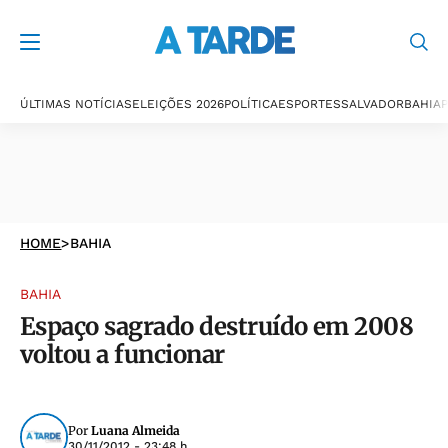
ÚLTIMAS NOTÍCIAS
ELEIÇÕES 2026
POLÍTICA
ESPORTES
SALVADOR
BAHIA
P
HOME
>
BAHIA
BAHIA
Espaço sagrado destruído em 2008
voltou a funcionar
Por
Luana Almeida
30/11/2012 - 23:48 h