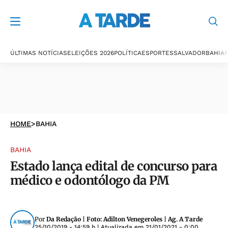
ÚLTIMAS NOTÍCIAS
ELEIÇÕES 2026
POLÍTICA
ESPORTES
SALVADOR
BAHIA
P
HOME
>
BAHIA
BAHIA
Estado lança edital de concurso para
médico e odontólogo da PM
Por
Da Redação | Foto: Adilton Venegeroles | Ag. A Tarde
25/10/2019 - 14:59 h
| Atualizada em
21/01/2021 - 0:00