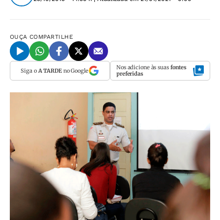
OUÇA
COMPARTILHE
Nos adicione às suas
fontes
Siga o
A TARDE
no Google
preferidas