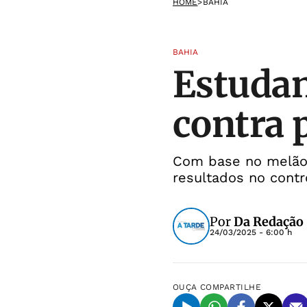
HOME
>
BAHIA
BAHIA
Estudan
contra 
Com base no melão
resultados no cont
Por
Da Redação
24/03/2025 - 6:00 h
OUÇA
COMPARTILHE