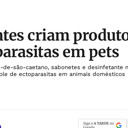
tes criam produt
parasitas em pets
-de-são-caetano, sabonetes e desinfetante
role de ectoparasitas em animais domésticos
Siga o
A TARDE
no
Google