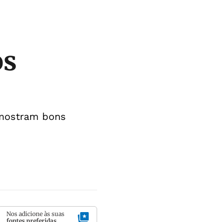
os
 mostram bons
Nos adicione às suas
fontes preferidas