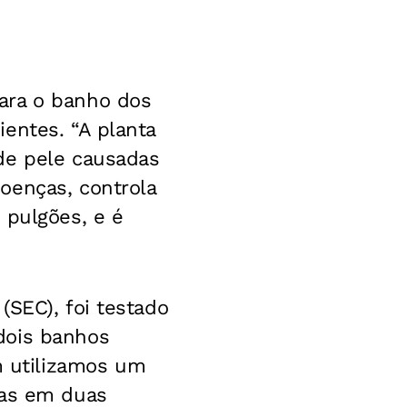
ara o banho dos
entes. “A planta
de pele causadas
oenças, controla
 pulgões, e é
(SEC), foi testado
dois banhos
 utilizamos um
-as em duas