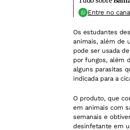
Tudo sobre
Bahi
Entre no can
Os estudantes des
animais, além de u
pode ser usada de
por fungos, além 
alguns parasitas q
indicada para a cic
O produto, que con
em animais com sa
semanais e obtiv
desinfetante em u