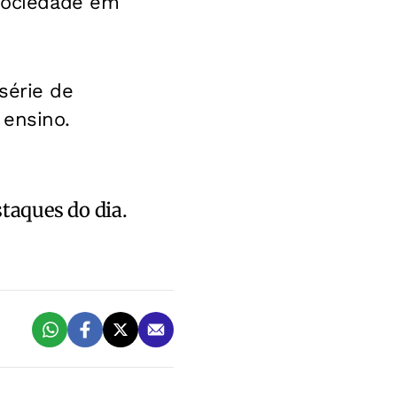
 sociedade em
série de
 ensino.
staques do dia.