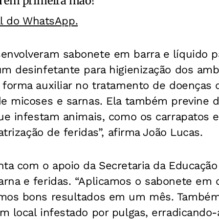
a
em primeira mão!
al do WhatsApp.
envolveram sabonete em barra e líquido p
m desinfetante para higienização dos ambi
 forma auxiliar no tratamento de doenças 
de micoses e sarnas. Ela também previne d
ue infestam animais, como os carrapatos e
atrização de feridas”, afirma João Lucas.
ta com o apoio da Secretaria da Educação 
rna e feridas. “Aplicamos o sabonete em 
emos bons resultados em um mês. Também
m local infestado por pulgas, erradicando