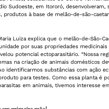
dio Sudoeste, em Itororó, desenvolveram, 
, produtos à base de melão-de-são-caeta
Maria Luiza explica que o melão-de-São-Ca
unidade por suas propriedades medicinai
velou potencial ectoparasitário. “Nossa re
mas na criação de animais domésticos de
Ao identificarmos substâncias com ação ect
roduto para testes. Como essa planta é p
arasitas em animais, tivemos interesse e