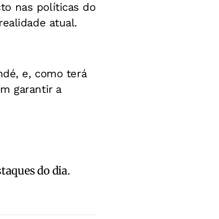
o nas políticas do
ealidade atual.
ndé, e, como terá
m garantir a
staques do dia.