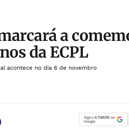
 marcará a comem
anos da ECPL
al acontece no dia 6 de novembro
Siga o
A TARDE
no
Google