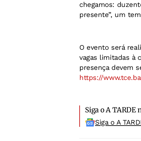
chegamos: duzento
presente”, um tema
O evento será real
vagas limitadas à 
presença devem se
https://www.tce.ba
Siga o A TARDE 
Siga o A TARD