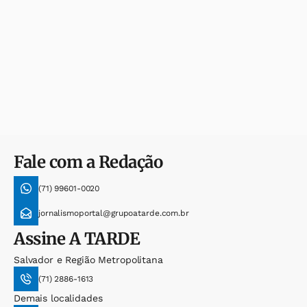
Fale com a Redação
(71) 99601-0020
jornalismoportal@grupoatarde.com.br
Assine
A TARDE
Salvador e Região Metropolitana
(71) 2886-1613
Demais localidades