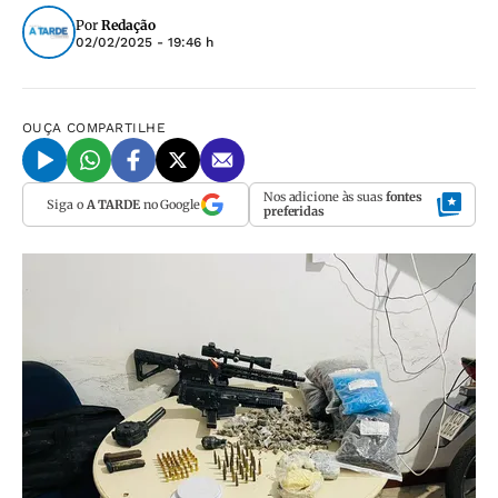
Por
Redação
02/02/2025 - 19:46 h
OUÇA
COMPARTILHE
Nos adicione às suas
fontes
Siga o
A TARDE
no Google
preferidas