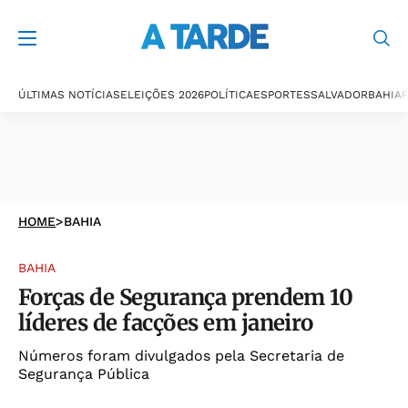
ÚLTIMAS NOTÍCIAS
ELEIÇÕES 2026
POLÍTICA
ESPORTES
SALVADOR
BAHIA
P
HOME
>
BAHIA
BAHIA
Forças de Segurança prendem 10
líderes de facções em janeiro
Números foram divulgados pela Secretaria de
Segurança Pública