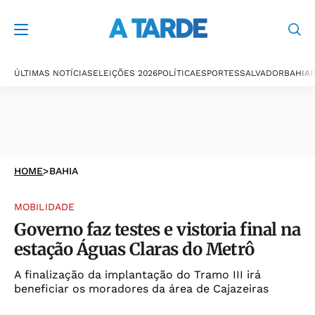
ÚLTIMAS NOTÍCIAS
ELEIÇÕES 2026
POLÍTICA
ESPORTES
SALVADOR
BAHIA
P
HOME
>
BAHIA
MOBILIDADE
Governo faz testes e vistoria final na
estação Águas Claras do Metrô
A finalização da implantação do Tramo III irá
beneficiar os moradores da área de Cajazeiras