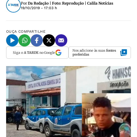
Por
Da Redação | Foto: Reprodução | Calila Notícias
19/10/2019 - 17:03 h
OUÇA
COMPARTILHE
Nos adicione às suas
fontes
Siga o
A TARDE
no Google
preferidas