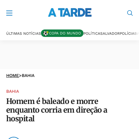
COPA DO MUNDO
ÚLTIMAS NOTÍCIAS
POLÍTICA
SALVADOR
POLÍCIA
BA
HOME
>
BAHIA
BAHIA
Homem é baleado e morre
enquanto corria em direção a
hospital