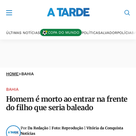
COPA DO MUNDO
ÚLTIMAS NOTÍCIAS
POLÍTICA
SALVADOR
POLÍCIA
BA
HOME
>
BAHIA
BAHIA
Homem é morto ao entrar na frente
do filho que seria baleado
Por
Da Redação | Foto: Reprodução | Vitória da Conquista
Notícias