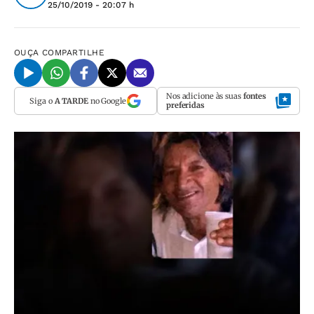
25/10/2019 - 20:07 h
OUÇA
COMPARTILHE
Nos adicione às suas
fontes
Siga o
A TARDE
no Google
preferidas