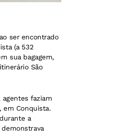
ao ser encontrado
sta (a 532
 em sua bagagem,
tinerário São
, agentes faziam
, em Conquista.
 durante a
s demonstrava