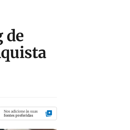
 de
nquista
Nos adicione às suas
fontes preferidas