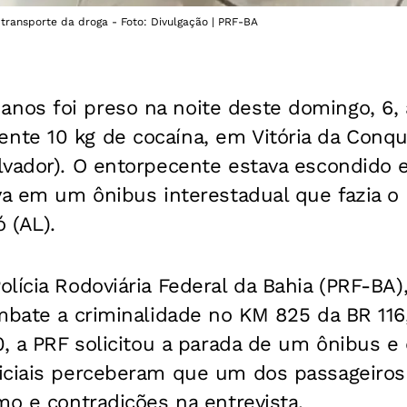
 transporte da droga - Foto: Divulgação | PRF-BA
os foi preso na noite deste domingo, 6, 
te 10 kg de cocaína, em Vitória da Conqui
lvador). O entorpecente estava escondido
va em um ônibus interestadual que fazia o i
 (AL).
lícia Rodoviária Federal da Bahia (PRF-BA)
ombate a criminalidade no KM 825 da BR 116
0, a PRF solicitou a parada de um ônibus e
iciais perceberam que um dos passageiro
mo e contradições na entrevista.