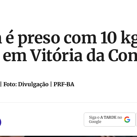
 preso com 10 kg
 em Vitória da Co
| Foto: Divulgação | PRF-BA
Siga o
A TARDE
no
Google