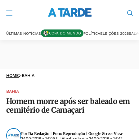
COPA DO MUNDO
ÚLTIMAS NOTÍCIAS
POLÍTICA
ELEIÇÕES 2026
SALV
HOME
>
BAHIA
BAHIA
Homem morre após ser baleado em
cemitério de Camaçari
Por
Da Redação | Foto: Reprodução | Google Street View
24/10/2019 - 14:05 h
| Atualizada em
24/10/2019 - 14:42