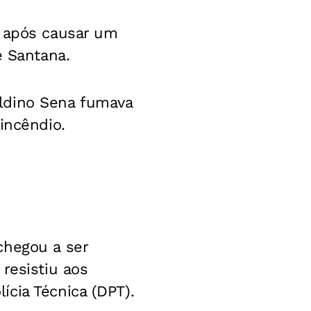
, após causar um
e Santana.
ldino Sena fumava
incêndio.
chegou a ser
resistiu aos
cia Técnica (DPT).