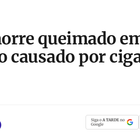
morre queimado e
o causado por cig
Siga o
A TARDE
no
Google