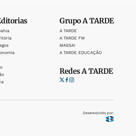
Editorias
Grupo
A TARDE
Bahia
A TARDE
itória
A TARDE FM
egos
MASSA!
ronomia
A TARDE EDUCAÇÃO
o
o
Redes
A TARDE
ão
ca
Desenvolvido por: