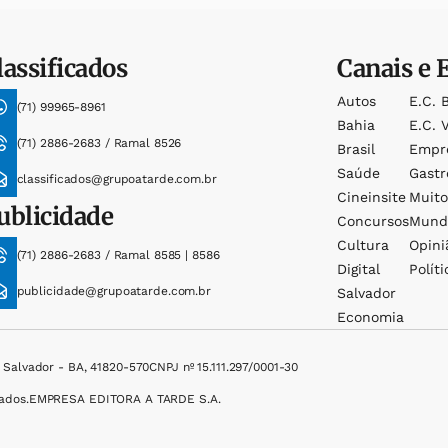
lassificados
Canais e 
Autos
E.c. 
(71) 99965-8961
Bahia
E.c. V
(71) 2886-2683 / Ramal 8526
Brasil
Empr
Saúde
Gast
classificados@grupoatarde.com.br
Cineinsite
Muit
ublicidade
Concursos
Mund
Cultura
Opini
(71) 2886-2683 / Ramal 8585 | 8586
Digital
Políti
publicidade@grupoatarde.com.br
Salvador
Economia
, Salvador - BA, 41820-570
CNPJ nº 15.111.297/0001-30
ados.
EMPRESA EDITORA A TARDE S.A.