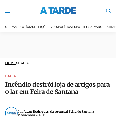
ÚLTIMAS NOTÍCIAS
ELEIÇÕES 2026
POLÍTICA
ESPORTES
SALVADOR
BAHIA
P
HOME
>
BAHIA
BAHIA
Incêndio destrói loja de artigos para
o lar em Feira de Santana
Por
Alean Rodrigues, da sucursal Feira de Santana
13/08/2008 - 14:11 h