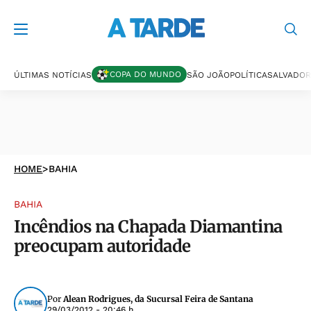
COPA DO MUNDO
ÚLTIMAS NOTÍCIAS
SÃO JOÃO
POLÍTICA
SALVADOR
HOME
>
BAHIA
BAHIA
Incêndios na Chapada Diamantina
preocupam autoridade
Por
Alean Rodrigues, da Sucursal Feira de Santana
29/03/2012 - 20:46 h