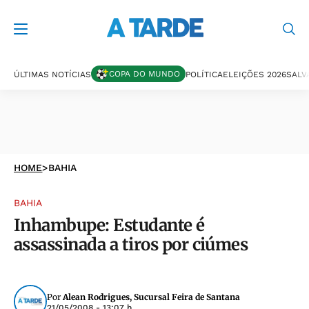
COPA DO MUNDO
ÚLTIMAS NOTÍCIAS
POLÍTICA
ELEIÇÕES 2026
SALV
HOME
>
BAHIA
BAHIA
Inhambupe: Estudante é
assassinada a tiros por ciúmes
Por
Alean Rodrigues, Sucursal Feira de Santana
21/05/2008 - 13:07 h