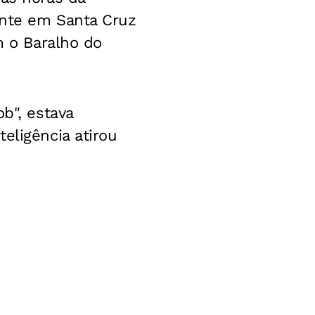
ante em Santa Cruz
m o Baralho do
b", estava
eligência atirou