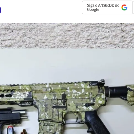
Siga o
A TARDE
no
Google