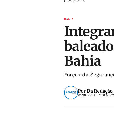
HOME
>
BAHIA
BAHIA
Integra
baleado
Bahia
Forças da Seguranç
Por
Da Redação
04/10/2024 - 7:28 h
| A