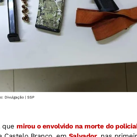
o: Divulgação | SSP
al que
mirou o envolvido na morte do policia
e Castelo Branco, em
Salvador
, nas primei