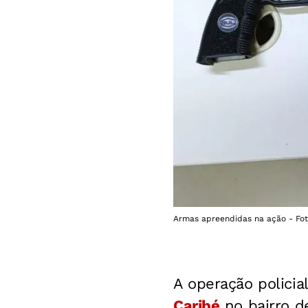
Armas apreendidas na ação - Fot
A operação polici
Caribé
no bairro d