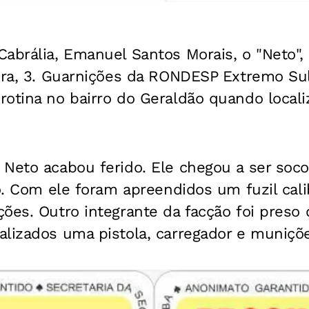
abrália, Emanuel Santos Morais, o "Neto", 
eira, 3. Guarnições da RONDESP Extremo Su
rotina no bairro do Geraldão quando loca
Neto acabou ferido. Ele chegou a ser soco
vo. Com ele foram apreendidos um fuzil cali
ões. Outro integrante da facção foi preso 
alizados uma pistola, carregador e muniçõ