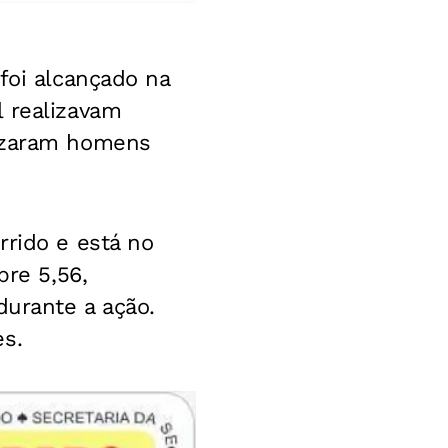
foi alcançado na
l realizavam
lizaram homens
rrido e está no
bre 5,56,
durante a ação.
es.