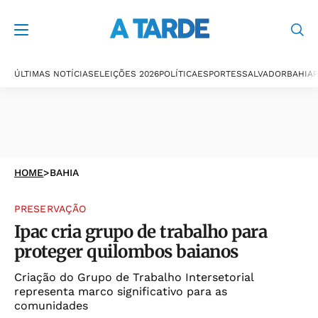
ÚLTIMAS NOTÍCIAS
ELEIÇÕES 2026
POLÍTICA
ESPORTES
SALVADOR
BAHIA
P
HOME
>
BAHIA
PRESERVAÇÃO
Ipac cria grupo de trabalho para
proteger quilombos baianos
Criação do Grupo de Trabalho Intersetorial
representa marco significativo para as
comunidades