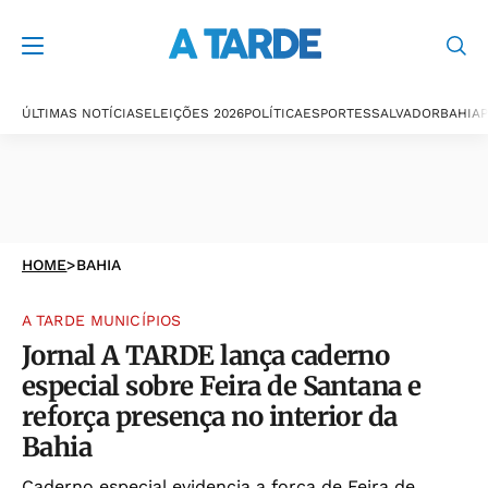
ÚLTIMAS NOTÍCIAS
ELEIÇÕES 2026
POLÍTICA
ESPORTES
SALVADOR
BAHIA
P
HOME
>
BAHIA
A TARDE MUNICÍPIOS
Jornal A TARDE lança caderno
especial sobre Feira de Santana e
reforça presença no interior da
Bahia
Caderno especial evidencia a força de Feira de