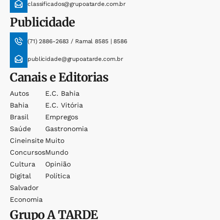
classificados@grupoatarde.com.br
Publicidade
(71) 2886-2683 / Ramal 8585 | 8586
publicidade@grupoatarde.com.br
Canais e Editorias
Autos
E.c. Bahia
Bahia
E.c. Vitória
Brasil
Empregos
Saúde
Gastronomia
Cineinsite
Muito
Concursos
Mundo
Cultura
Opinião
Digital
Política
Salvador
Economia
Grupo
A TARDE