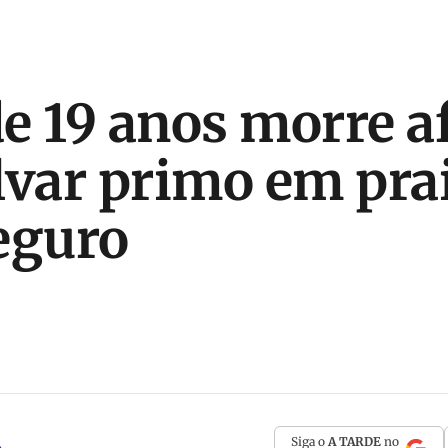
e 19 anos morre a
lvar primo em pra
eguro
Siga o
A TARDE
no