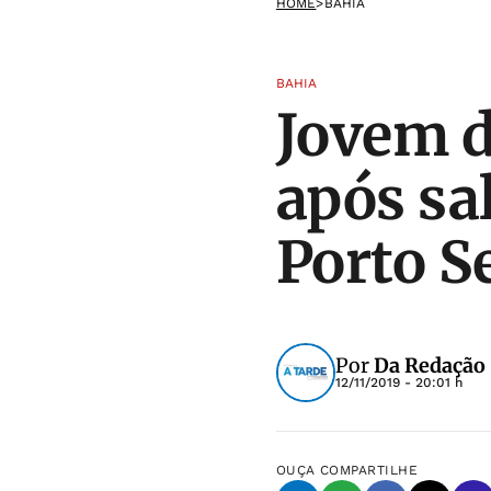
HOME
>
BAHIA
BAHIA
Jovem d
após sa
Porto S
Por
Da Redação
12/11/2019 - 20:01 h
OUÇA
COMPARTILHE