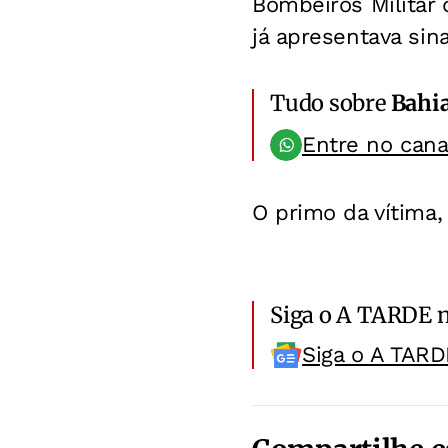
Bombeiros Militar 
já apresentava sina
Tudo sobre
Bahi
Entre no can
O primo da vítima,
Siga o A TARDE 
Siga o A TARD