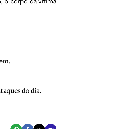
, o corpo da vítima
bem.
staques do dia.