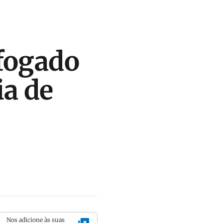
fogado
ia de
Nos adicione às suas